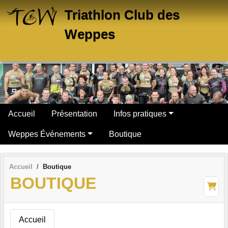
Panneau de gestion des cookies
Triathlon Club des
Weppes
Accueil
Présentation
Infos pratiques
Weppes Événements
Boutique
Accueil
Boutique
BOUTIQUE
Accueil