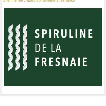
Site internet : https://spirulinedelafresnaie.fr